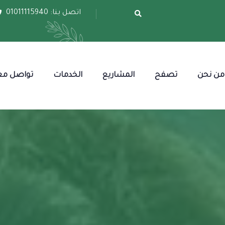
اتصل بنا:
01011115940
من نحن
تصفح
المشاريع
الخدمات
تواصل مع