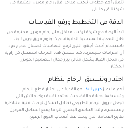
تتمثل أهم خطوات تركيب مداخل فلل رخام مودرن المتبعة في
شركتنا في ما يلي:
الدقة في التخطيط ورفع القياسات
تبدأ الرحلة مع شركة تركيب مداخل فلل رخام مودرن محترفة من
خلال المعاينة الهندسية الدقيقة، حيث يقوم فريق جرين لايف
باستخدام أحدث أجهزة الليزر لرفع المقاسات لضمان عدم وجود
أي انحرافات مليمترية، كما تضمن هذه المرحلة استغلال كل زاوية
في مدخل الفيلا بشكل مثالي يبرز جمال التصميم المودرن
المختار.
اختيار وتنسيق الرخام بنظام
أهم ما يميز
جرين لايف
هو القدرة على اختيار قطع الرخام
وتنسيقها بعناية فائقة، حيث نعتمد تقنية بوك ماتش التي
تجعل عروق الرخام الطبيعي تتقابل لتشكل لوحات فنية متناظرة
ومستمرة، وهذا التناسق البصري هو ما يمنح المداخل المودرن
طابع الفخامة الذي يبحث عنه أصحاب الذوق الرفيع.