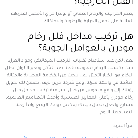
الفلل الخارجية؟
يعتبر الجرانيت والرخام العماني أو توندرا جراي الأفضل لقدرتهم
العالية على تحمل الحرارة والرطوبة والاحتكاك.
هل
تركيب مداخل فلل رخام
مودرن
بالعوامل الجوية؟
نعم، لكن عند استخدام تقنيات التركيب الميكانيكي ومواد العزل،
حيث يكتسب الرخام مقاومة فائقة ضد التآكل وتغير الألوان.
يظل
الرخام هو الخيار الأمثل لمن يبحث عن الفخامة العصرية والمتانة
الدائمة في واجهة منزله، ومع شركة جرين لايف، نضمن لك تحويل
رؤيتك إلى واقع ملموس من خلال احترافية تركيب مداخل فلل
رخام مودرن بأعلى المعايير الهندسية وأحدث التصاميم العالمية،
فسارع واجعل مدخل فيلتك يعكس ذوقك الرفيع وابدأ رحلة
التميز معنا اليوم.
اقرأ المزيد: