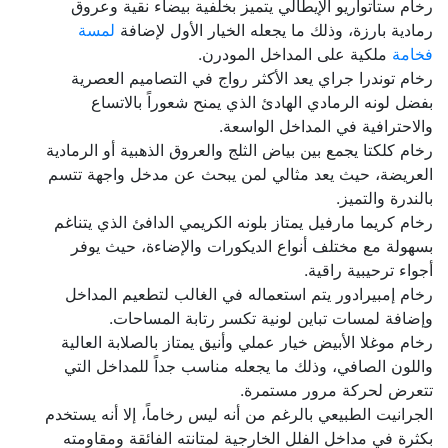
رخام ستاتواريو الإيطالي يتميز بخلفية بيضاء نقية وعروق
رمادية بارزة، وذلك ما يجعله الخيار الأول لإضافة
لمسة
فخامة
ملكية على المداخل المودرن.
رخام توندرا جراي يعد الأكثر رواج في التصاميم العصرية
بفضل لونه الرمادي الهادئ الذي يمنح شعوراً بالاتساع
والاحترافية في المداخل الواسعة.
رخام كلكتا يجمع بين بياض الثلج والعروق الذهبية أو الرمادية
العريضة، حيث يعد مثالي لمن يبحث عن مدخل واجهة تتسم
بالندرة والتميز.
رخام كريما مارفيل يمتاز بلونه الكريمي الدافئ الذي يتناغم
بسهولة مع مختلف أنواع الديكورات والإضاءة، حيث يوفر
أجواء ترحيبية راقية.
رخام إمبيرادور يتم استعماله في الغالب لتطعيم المداخل
وإضافة لمسات تباين لونية تكسر رتابة المساحات.
رخام موغلا الأبيض خيار عملي وأنيق يمتاز بالصلابة العالية
واللون الصافي، وذلك ما يجعله مناسب جداً للمداخل التي
تتعرض لحركة مرور مستمرة.
الجرانيت الطبيعي بالرغم من أنه ليس رخاماً، إلا أنه يستخدم
بكثرة في مداخل الفلل الخارجية لمتانته الفائقة ومقاومته