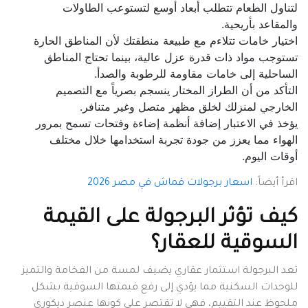
لتناول الطعام تتطلب أبعاد أوسع لتستوعب الطاولات
والمقاعد بأريحية.
اختيار خامات تتلاءم مع طبيعة منطقتك لأن المناطق الحارة
تستوجب مواد ذات قدرة عزل عالية، بينما تحتاج المناطق
الساحلية إلى خامات مقاومة للرطوبة والصدأ.
التأكد من أن الطراز المختار ينسجم بصرياً مع التصميم
الخارجي لمنزلك لخلق مظهر متصل وغير متنافر.
يؤخذ في الاعتبار إضافة أنظمة إضاءة وفتحات تسمح بمرور
الهواء مما يعزز من جودة تجربة استخدامها خلال مختلف
أوقات اليوم.
اقرأ أيضاً:
اسعار برجولات قماش في مصر 2026
كيف تؤثر البرجولة على القيمة
السوقية للعقار؟
تعد البرجولة استثمار عقاري يضيف لمسة من الفخامة والتميز
للوحدات السكنية مما يؤدي إلى رفع قيمتها السوقية بشكل
ملحوظ عند التقييم، فهي لا تقتصر على كونها عنصر ديكوري