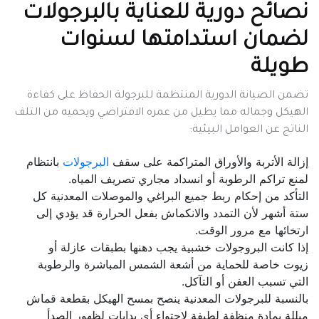
نصائح دورية للعناية بالبرجولات
لضمان استدامتها لسنوات
طويلة
تضمن الصيانة الدورية المنتظمة للبرجولة الحفاظ على كفاءة
الهيكل وجماله مما يطيل من عمره الافتراضي ويحميه من التلف
الناتج عن العوامل البيئية:
إزالة الأتربة والأوراق المتراكمة على سقف
البرجولات
بانتظام
لمنع تراكم الرطوبة أو انسداد مجاري تصريف المياه.
التأكد من إحكام ربط جميع البراغي والموصلات المعدنية كل
ستة أشهر لأن التمدد والانكماش بفعل الحرارة قد يؤدي إلى
ارتخائها مع مرور الوقت.
إذا كانت البروجولات خشبية يجب دهنها بطبقات عازلة أو
زيوت خاصة للحماية من أشعة الشمس المباشرة والرطوبة
التي تسبب العفن أو التآكل.
بالنسبة للبرجولات المعدنية ينصح بمسح الهيكل بقطعة قماش
مبللة بمادة منظفة لطيفة لاحتواء أي بدايات لظهور الصدأ