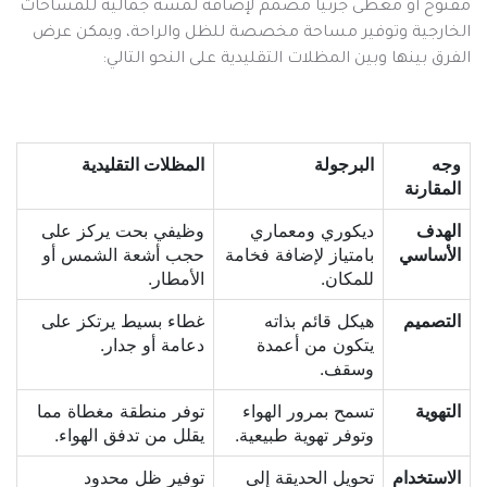
مفتوح أو مغطى جزئيا مصمم لإضافة لمسة جمالية للمساحات
الخارجية وتوفير مساحة مخصصة للظل والراحة، ويمكن عرض
الفرق بينها وبين المظلات التقليدية على النحو التالي:
وجه
البرجولة
المظلات التقليدية
المقارنة
الهدف
ديكوري ومعماري
وظيفي بحت يركز على
الأساسي
بامتياز لإضافة فخامة
حجب أشعة الشمس أو
للمكان.
الأمطار.
التصميم
هيكل قائم بذاته
غطاء بسيط يرتكز على
يتكون من أعمدة
دعامة أو جدار.
وسقف.
التهوية
تسمح بمرور الهواء
توفر منطقة مغطاة مما
وتوفر تهوية طبيعية.
يقلل من تدفق الهواء.
الاستخدام
تحويل الحديقة إلى
توفير ظل محدود