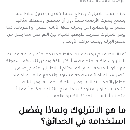
الأرضية المثالية للحديقة.
حيث يتسم الانترلوك بقطع متشابكة تركب بدون ملاط مما
يسمح بتحرك الأرضية قليلاً دون أن تتشقق ويجعلها مثالية
للممرات والحدائق التي يتحرك فيها الأثاث الثقيل أو العربات، كما
يوفر الانترلوك تصريفاً طبيعياً للمياه بين الفواصل مما يقلل من
تجمع البرك ويجنب تراكم الأوساخ.
أما البلاط فيتم تركيبه عادة بملاط مما يجعله أقل مرونة مقارنة
بالانترلوك ولكنه يمنح مظهراً أكثر أناقة ويمكن تنسيقه بسهولة
مع ديكور الحديقة العام، كما يحتاج البلاط إلى اهتمام إضافي
بتصريف المياه لأنه سطحه مستوي وتتجمع عليه المياه عند
هطول الأمطار أو الري. ومن الناحية الجمالية يوفر البلاط
تشكيلات وألوان متنوعة بينما يمنح الانترلوك مظهراً عملياً
متجانساً يناسب الحدائق الكبيرة والممرات.
ما هو الانترلوك ولماذا يفضل
استخدامه في الحدائق؟