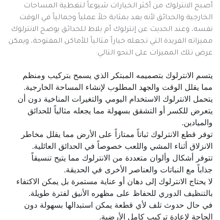
أصبح الانترلوك من أكثر الخيارات شيوعاً لتغطية المساحات
الخارجية والحدائق لأنه يعد بمثابة حلاً عملياً وجمالياً في الوقت
نفسه، وعند الحديث عن إنترلوك أم بلاط للحدائق يوضح الانترلوك
مميزاته الفريدة التي تجعله خياراً مثالياً للأماكن المفتوحة، ويمكن
عرض تلك المميزات على النحو التالي:
يتسم الانترلوك بتصميمه المبتكر الذي يسمح بتركيب ومنظم
مما يقلل الوقت والجهد المطلوب لإنشاء المساحة الخارجية.
يتحمل الانترلوك الاستخدام اليومي والتغيرات المناخية دون أن
يتعرض للكسر أو التشقق بسهولة مما يجعله مثالياً للحدائق
والميادين.
توفر قطع الانترلوك ثباتاً ممتازاً على الأرض مما يقلل مخاطر
الانزلاق أثناء المشي واللعب خصوصاً في الحدائق العائلية.
تتوفر أشكال وألوان متعددة من الانترلوك مما يتيح تنسيقاً
جذاباً مع النباتات والعناصر الأخرى في الحديقة.
لا يحتاج الانترلوك إلى دهان أو عناية مستمرة بل يمكن الاكتفاء
بالتنظيف الدوري للحفاظ على مظهره الأنيق لفترة طويلة.
في حال حدوث تلف لأي قطعة يمكن استبدالها بسهولة دون
الحاجة لإعادة تركيب كامل الأرضية.