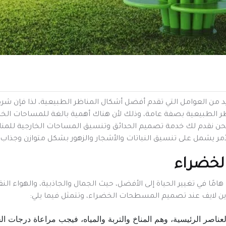
ن العوامل التي تقدم أفضل أشكال المناظر الطبيعية، لذا فإن شركة 
الطبيعية بصفة عامة، وذلك لأن هناك أهمية بالغة للمساحات الخض
ا فنحن نقدم لك خدمة تصميم الحدائق وتنسيق المساحات الخارجية للمناز
أمر يشمل على تنسيق النباتات والأشجار والزهور بشكل متوازن وجذاب،
لخضراء
ًا في تغيير الحياة إلى الأفضل، حيث الجمال والجاذبية، والهواء الن
ن لايف عند تصميم المسطحات الخضراء، وتتمثل فيما يلي:
ناصر الرئيسية، وهم المناخ والتربة والمياه، فيجب مراعاة درجات الحر