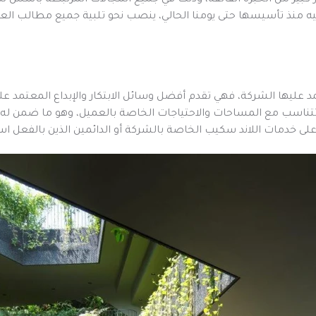
 قدر كبير من الخبرة الفائقة، وذلك في جميع المجالات المرتبطة بأسس 
منذ تأسيسها حتى يومنا الحالي، ينصب نحو تلبية جميع مطالب العملا
مد عليها الشركة، فهي تقدم أفضل وسائل الابتكار والإبداع المعتمد
تتناسب مع المساحات والاحتياجات الخاصة بالعميل، وهو ما ضمن له 
 على خدمات اللاند سكيب الخاصة بالشركة أو الدائمين الذين بالفعل ا